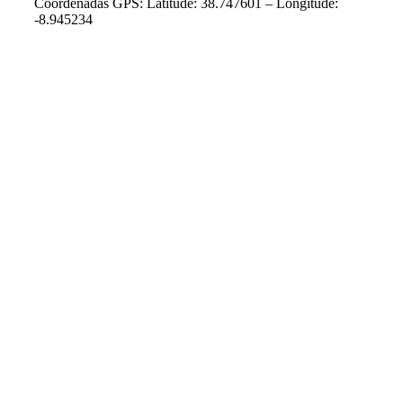
Coordenadas GPS: Latitude: 38.747601 – Longitude:
-8.945234